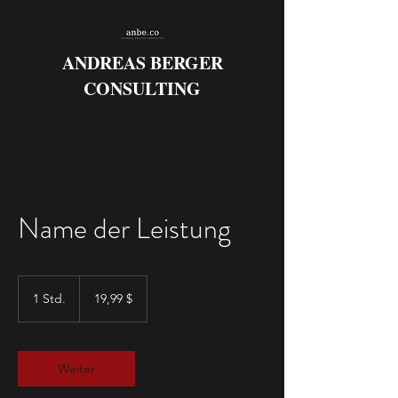
ANDREAS BERGER
CONSULTING
Name der Leistung
19,99
US-
1 Std.
1
19,99 $
Dollar
S
t
d
Weiter