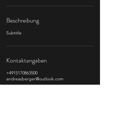
Beschreibung
Subtitle
Kontaktangaben
+4915170863500
andreasberger@outlook.com
©2026 Andreas Berger Consulting